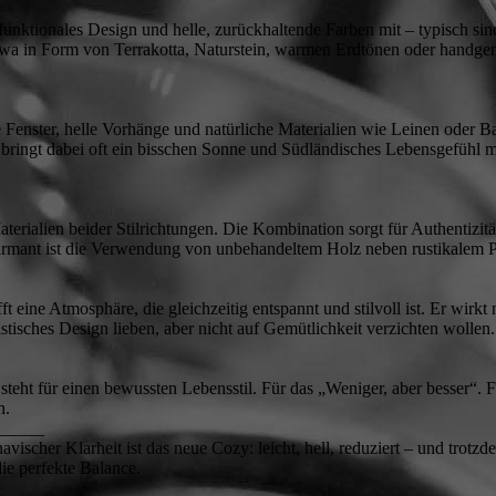
, funktionales Design und helle, zurückhaltende Farben mit – typisch si
wa in Form von Terrakotta, Naturstein, warmen Erdtönen oder handgem
ße Fenster, helle Vorhänge und natürliche Materialien wie Leinen oder
 bringt dabei oft ein bisschen Sonne und Südländisches Lebensgefühl mi
terialien beider Stilrichtungen. Die Kombination sorgt für Authentizit
armant ist die Verwendung von unbehandeltem Holz neben rustikalem Pu
t eine Atmosphäre, die gleichzeitig entspannt und stilvoll ist. Er wirkt
istisches Design lieben, aber nicht auf Gemütlichkeit verzichten wollen.
 steht für einen bewussten Lebensstil. Für das „Weniger, aber besser“. F
h.
_____
vischer Klarheit ist das neue Cozy: leicht, hell, reduziert – und trot
die perfekte Balance.