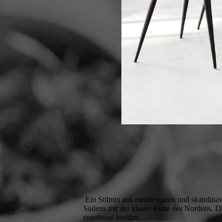
Ein Stilmix aus mediterranen und skandinav
Südens mit der klaren Ruhe des Nordens. Die
emotional berührt.