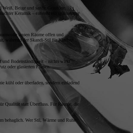
nd Weiß, Beige und sanfte Grautöne.
achter Keramik – entsteht ein spannender
 Baumwolle lassen Räume offen und
t, während der Skandi-Stil für Klarheit
ät und Bodenständigkeit – nichts wirkt
tz oder glasierten Fliesen.
 nie kühl oder überladen, sondern einladend
ür Qualität statt Überfluss. Für Räume, die
zdem behaglich. Wer Stil, Wärme und Ruhe