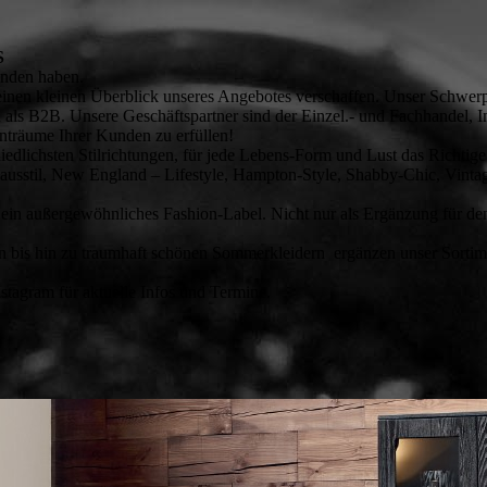
S
unden haben.
einen kleinen Überblick unseres Angebotes verschaffen. Unser Schwerp
als B2B. Unsere Geschäftspartner sind der Einzel.- und Fachhandel, Int
nträume Ihrer Kunden zu erfüllen!
edlichsten Stilrichtungen, für jede Lebens-Form und Lust das Richtige
ausstil, New England – Lifestyle, Hampton-Style, Shabby-Chic, Vintag
n außergewöhnliches Fashion-Label. Nicht nur als Ergänzung für den 
 bis hin zu traumhaft schönen Sommerkleidern ergänzen unser Sortimen
tagram für aktuelle Infos und Termine.