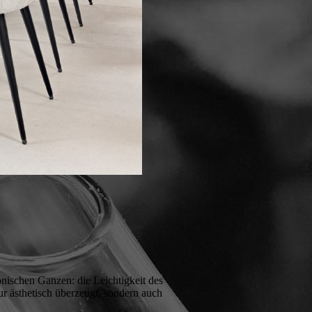
nischen Ganzen: die Leichtigkeit des
ur ästhetisch überzeugt, sondern auch