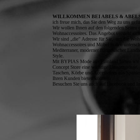
WILLKOMMEN BEI ABELS & ABEL
ich freue mich, das Sie den Weg zu uns gef
Wir wollen Ihnen auf den folgenden Seiten 
Wohnaccessoires. Das Angebot versteht sich 
Wir sind „die" Adresse für Sie, um die Woh
Wohnaccessoires und Möbel in den unterschi
Mediterraner, moderner französischer Landh
Style.
Mit BYPIAS Mode aus Finnland bieten wir ei
Concept Store eine wichtige Umsatzgrösse.
Taschen, Körbe und Accessoires aus Spanien
Ihren Kunden bieten können.
Besuchen Sie uns auch auf Facebook und Ins