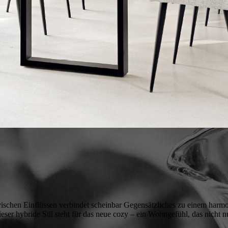
ischen Einflüssen verbindet scheinbar Gegensätzliches zu einem harmo
ser hybride Stil steht für das neue cozy – ein Wohngefühl, das nicht n