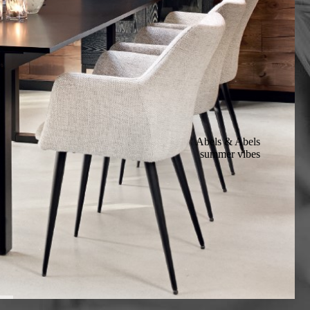
Abels & Abels
summer vibes