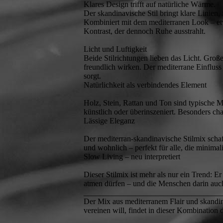
Klares Design trifft auf natürliche Wärme.
Der skandinavische Stil bringt klare Linien
Kombiniert mit dem mediterranen Look – et
Kontrast, der dennoch Ruhe ausstrahlt.
Licht und Luftigkeit
Beide Stilrichtungen lieben das Licht. Gro
freundlich wirken. Der mediterrane Einfluss
sorgt.
Natürlichkeit als verbindendes Element
Holz, Stein, Rattan und Ton sind typische Ma
künstlich oder überinszeniert. Besonders ch
Lässige Eleganz
Der mediterran-skandinavische Stilmix schaff
und wohnlich – perfekt für alle, die minimal
Slow Living – neu interpretiert
Dieser Stilmix ist mehr als nur ein Trend: Er
atmen dürfen – und die Menschen darin auc
___________________________________
Der Mix aus mediterranem Flair und skandina
vereinen will, findet in dieser Kombination 