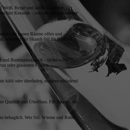
nd Weiß, Beige und sanfte Grautöne.
achter Keramik – entsteht ein spannender
 Baumwolle lassen Räume offen und
t, während der Skandi-Stil für Klarheit
ät und Bodenständigkeit – nichts wirkt
tz oder glasierten Fliesen.
 nie kühl oder überladen, sondern einladend
ür Qualität statt Überfluss. Für Räume, die
zdem behaglich. Wer Stil, Wärme und Ruhe