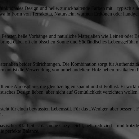
, funktionales Design und helle, zurückhaltende Farben mit – typisch si
wa in Form von Terrakotta, Naturstein, warmen Erdtönen oder handgem
ße Fenster, helle Vorhänge und natürliche Materialien wie Leinen oder
 bringt dabei oft ein bisschen Sonne und Südländisches Lebensgefühl mi
terialien beider Stilrichtungen. Die Kombination sorgt für Authentizit
armant ist die Verwendung von unbehandeltem Holz neben rustikalem Pu
t eine Atmosphäre, die gleichzeitig entspannt und stilvoll ist. Er wirkt
istisches Design lieben, aber nicht auf Gemütlichkeit verzichten wollen.
 steht für einen bewussten Lebensstil. Für das „Weniger, aber besser“. F
h.
_____
vischer Klarheit ist das neue Cozy: leicht, hell, reduziert – und trot
die perfekte Balance.