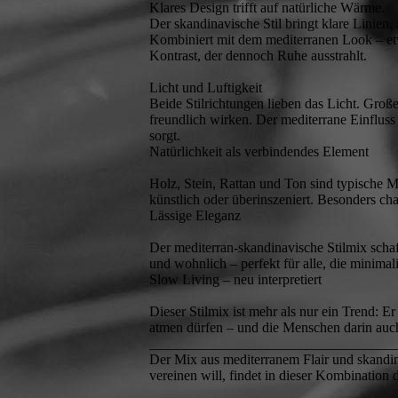
Klares Design trifft auf natürliche Wärme.
Der skandinavische Stil bringt klare Linien
Kombiniert mit dem mediterranen Look – et
Kontrast, der dennoch Ruhe ausstrahlt.
Licht und Luftigkeit
Beide Stilrichtungen lieben das Licht. Gro
freundlich wirken. Der mediterrane Einfluss
sorgt.
Natürlichkeit als verbindendes Element
Holz, Stein, Rattan und Ton sind typische Ma
künstlich oder überinszeniert. Besonders ch
Lässige Eleganz
Der mediterran-skandinavische Stilmix schaff
und wohnlich – perfekt für alle, die minimal
Slow Living – neu interpretiert
Dieser Stilmix ist mehr als nur ein Trend: Er
atmen dürfen – und die Menschen darin auc
___________________________________
Der Mix aus mediterranem Flair und skandina
vereinen will, findet in dieser Kombination 