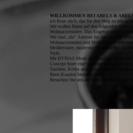
WILLKOMMEN BEI ABELS & ABEL
ich freue mich, das Sie den Weg zu uns gef
Wir wollen Ihnen auf den folgenden Seiten 
Wohnaccessoires. Das Angebot versteht sich 
Wir sind „die" Adresse für Sie, um die Woh
Wohnaccessoires und Möbel in den unterschi
Mediterraner, moderner französischer Landh
Style.
Mit BYPIAS Mode aus Finnland bieten wir ei
Concept Store eine wichtige Umsatzgrösse.
Taschen, Körbe und Accessoires aus Spanien
Ihren Kunden bieten können.
Besuchen Sie uns auch auf Facebook und Ins