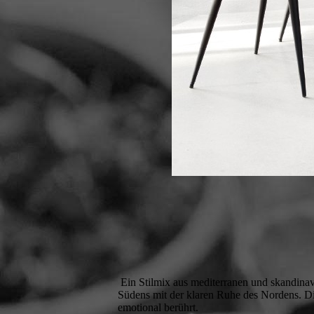
Ein Stilmix aus mediterranen und skandinav
Südens mit der klaren Ruhe des Nordens. Die
emotional berührt.