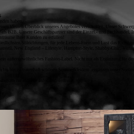
S
unden haben.
einen kleinen Überblick unseres Angebotes verschaffen. Unser Schwerp
als B2B. Unsere Geschäftspartner sind der Einzel.- und Fachhandel, Int
nträume Ihrer Kunden zu erfüllen!
edlichsten Stilrichtungen, für jede Lebens-Form und Lust das Richtige
ausstil, New England – Lifestyle, Hampton-Style, Shabby-Chic, Vintag
n außergewöhnliches Fashion-Label. Nicht nur als Ergänzung für den 
 bis hin zu traumhaft schönen Sommerkleidern ergänzen unser Sortimen
tagram für aktuelle Infos und Termine.