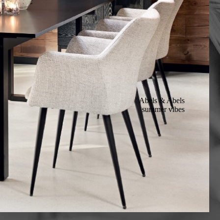
Abels & Abels
summer vibes