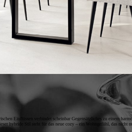
ischen Einflüssen verbindet scheinbar Gegensätzliches zu einem harmo
ser hybride Stil steht für das neue cozy – ein Wohngefühl, das nicht n