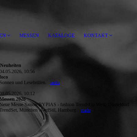
EN
MESSEN
KATALOGE
KONTAKT
Neuheiten
04.05.2026, 10:56
foco
Sonnen und Lesebrillen.
mehr
01.05.2026, 10:12
Messen 2026
Neue Messe Saison BYPIAS - fashion TrendsUp West, Düsseldorf
TrendSet, München NordStil, Hamburg
mehr