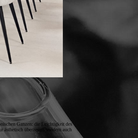
nischen Ganzen: die Leichtigkeit des
ur ästhetisch überzeugt, sondern auch