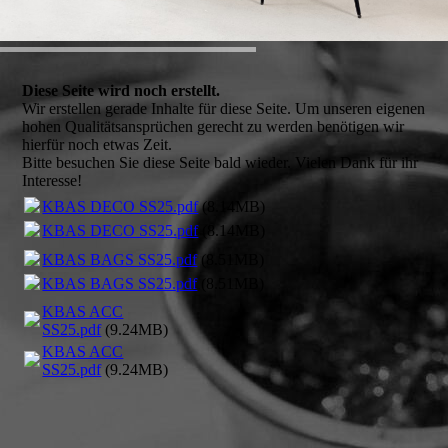
Diese Seite wird noch erstellt.
Wir erstellen gerade Inhalte für diese Seite. Um unseren eigenen
hohen Qualitätsansprüchen gerecht zu werden benötigen wir
hierfür noch etwas Zeit.
Bitte besuchen Sie diese Seite bald wieder. Vielen Dank für ihr
Interesse!
KBAS DECO SS25.pdf
(8.14MB)
KBAS DECO SS25.pdf
(8.14MB)
KBAS BAGS SS25.pdf
(8.51MB)
KBAS BAGS SS25.pdf
(8.51MB)
KBAS ACC
SS25.pdf
(9.24MB)
KBAS ACC
SS25.pdf
(9.24MB)