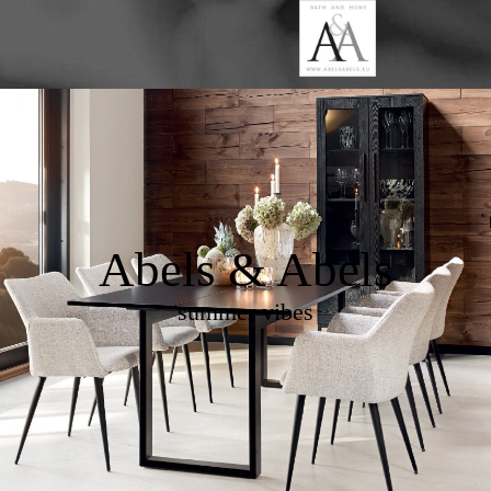
Abels & Abels
summer vibes