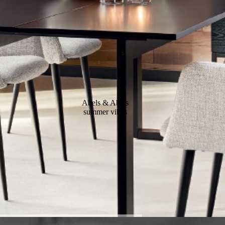
Abels & Abels
summer vibes