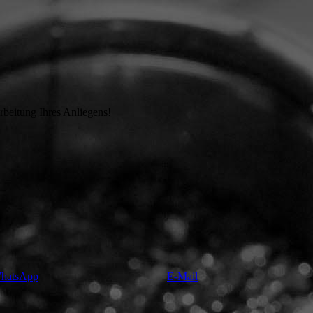
beitung Ihres Anliegens!
hatsApp
E-Mail