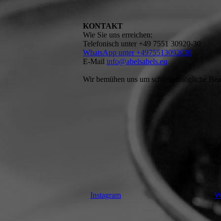
KONTAKT
Wie Sie uns erreichen:
Telefonisch unter +49 7551 30920-30
WhatsApp unter +4975513092030
E-Mail
info@abelsabels.eu
Wir bemühen uns um schnellstmögliche Bear
Instagram
W